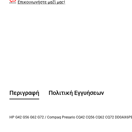
Επικοινωνήστε μαζί μας!
Περιγραφή
Πολιτική Εγγυήσεων
HP G42 G56 G62 G72 / Compaq Presario CQ42 CQ56 CQ62 CQ72 DD0AX6P