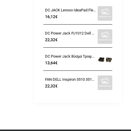
DC JACK Lenovo IdeaPad Flex 5 14IIL05 14ARE05 14ALC05 5-14IIL05
16,12€
DC Power Jack PJ1012 Dell Latitude E7270 E7470 (7.5x0.7x5.0) With cable - VCYYW
22,32€
DC Power Jack Βύσμα Τροφοδοσίας Lenovo Legion Y540-15IRH 81sx IdeaPad L340-15IRH L340-17IRH 81UF Y740-15
13,64€
FAN DELL Inspiron 3510 3511 3515 Vostro 3510 3515 3520 4 pin 5V 0.5A - RFF51 DC28000WFF0
22,32€