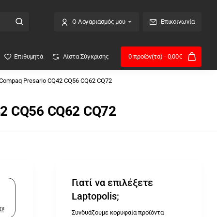
Ο Λογαριασμός μου
Επικοινωνία
Επιθυμητά
Λίστα Σύγκρισης
0 προϊόν(τα) - 0,00€
 Compaq Presario CQ42 CQ56 CQ62 CQ72
42 CQ56 CQ62 CQ72
Γιατί να επιλέξετε
Laptopolis;
0!
Συνδυάζουμε κορυφαία προϊόντα