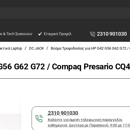
2310 901030
ών & Tech Συσκευών
Εταιρικό Προφίλ
κτικά Laptop
DC JACK
Βύσμα Τροφοδοσίας για HP G42 G56 G62 G72 /
G56 G62 G72 / Compaq Presario CQ
2310 901030
Καλέστε για άμεση τηλεφωνική παραγγελία,
καθημερινά, Δευτέρα με Παρασκευή, 9:00 με 17:0