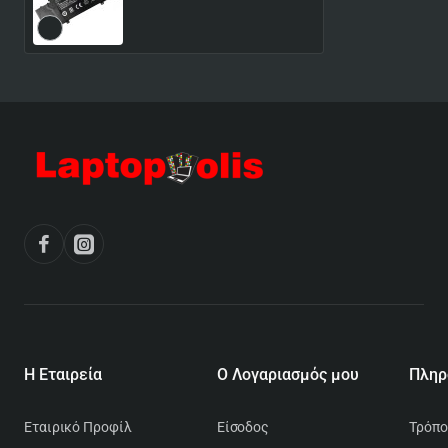
Συμβατή
64,56€
Η Εταιρεία
Ο Λογαριασμός μου
Εταιρικό Προφίλ
Είσοδος
Τρόπο