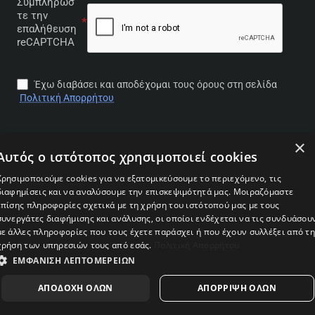
Συμπληρώσ
τε την
επαλήθευση
reCAPTCHA
Έχω διαβάσει και αποδέχομαι τους όρους στη σελίδα
Πολιτική Απορρήτου
×
Αυτός ο ιστότοπος χρησιμοποιεί cookies
2026 © • ΑΦΟΙ ΠΡΟΣΠΑΘΟΠΟΥΛΟΙ ΚΑΙ ΣΙΑ Ο.Ε. •
Χρησιμοποιούμε cookies για να εξατομικεύσουμε το περιεχόμενο, τις
Laptopolis.gr • Εμπορία Η/Υ • Με την επιφύλαξη παντός
διαφημίσεις και να αναλύσουμε την επισκεψιμότητά μας. Μοιραζόμαστε
νομίμου δικαιώματος • Αριθμός ΓΕΜΗ: 149177119000
επίσης πληροφορίες σχετικά με τη χρήση του ιστότοπού μας με τους
Designed & Developed by
ChristosDim
συνεργάτες διαφήμισης και ανάλυσης, οι οποίοι ενδέχεται να τις συνδυάσου
με άλλες πληροφορίες που τους έχετε παράσχει ή που έχουν συλλέξει από τ
χρήση των υπηρεσιών τους από εσάς.
Πολιτική Απορρήτου
ΕΜΦΆΝΙΣΗ ΛΕΠΤΟΜΕΡΕΙΏΝ
ΑΠΟΔΟΧΉ ΌΛΩΝ
ΑΠΌΡΡΙΨΗ ΌΛΩΝ
Αρχική
Λογαριασμός
Επιθυμίες
Επικοινωνία
Καλέστε μας