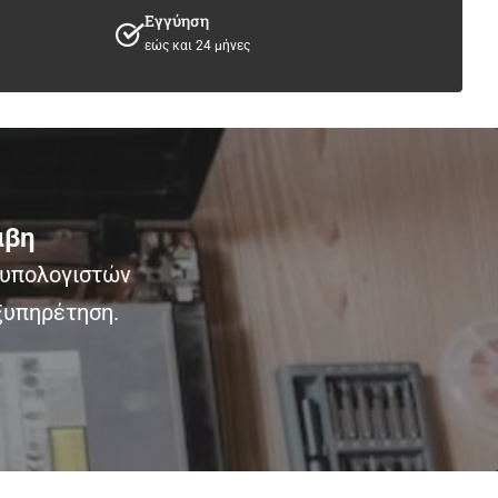
Εγγύηση
εώς και 24 μήνες
άβη
 υπολογιστών
ξυπηρέτηση.