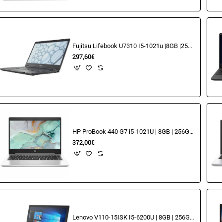
Fujitsu Lifebook U7310 I5-1021u |8GB |256GB NVME |13.3 FHD
297,60€
HP ProBook 440 G7 i5-1021U | 8GB | 256GB SSD | 14" | FHD
372,00€
Lenovo V110-15ISK I5-6200U | 8GB | 256GB SSD | 15.6" HD