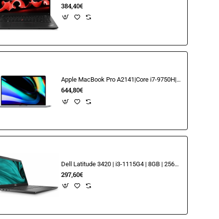
384,40€
Apple MacBook Pro A2141|Core i7-9750H|16GB|512GB M.2 NVME|16" Retina
644,80€
Dell Latitude 3420 | i3-1115G4 | 8GB | 256GB SSD | 14" FHD
297,60€