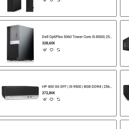
Dell OptiPlex 5060 Tower Core i5-8500| 256GB SSD| 8GB
328,60€
HP 400 G6 SFF | i5-9500 | 8GB DDR4 | 256GB
272,80€