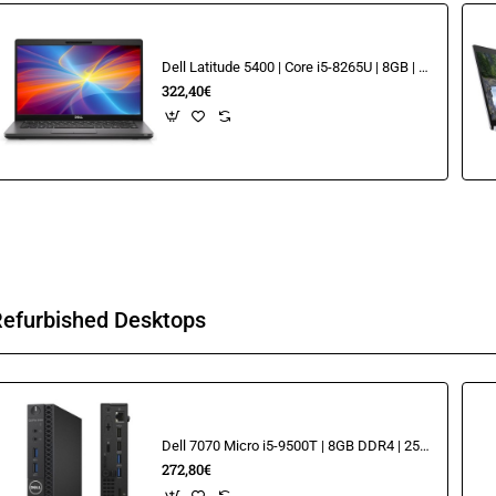
Dell Latitude 5400 | Core i5-8265U | 8GB | 256GB NVME| 14.1" FHD
322,40€
Refurbished Desktops
Dell 7070 Micro i5-9500T | 8GB DDR4 | 256GB
272,80€