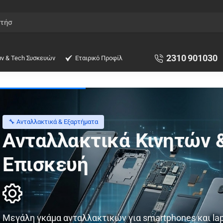
2310 901030
ών & Tech Συσκευών
Εταιρικό Προφίλ
🔧 Ανταλλακτικά & Εξαρτήματα
Ανταλλακτικά Κινητών &
Επισκευή
Μεγάλη γκάμα ανταλλακτικών για smartphones και lapt