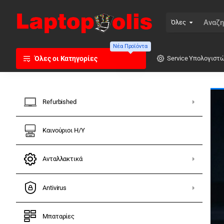
laptopolis.gr
Όλες
Αναζήτηση
...
Νέα Προϊόντα
Όλες οι Κατηγορίες
Service Υπολογιστ
Refurbished
Καινούριοι Η/Υ
στές &
Ανταλλακτικά
Antivirus
ους κατασκευαστές, πλήρως
Μπαταρίες