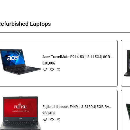
Refurbished Laptops
Acer TravelMate P214-53 | i3-115G4| 8GB | 256GB SSD| 14,1" FHD
310,00€
Fujitsu Lifebook E449 | i3-8130U| 8GB RAM | 256GB SSD M2 | 14.1" FHD
260,40€