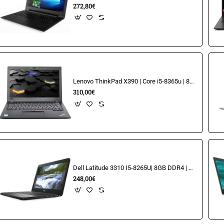
272,80€
Lenovo ThinkPad X390 | Core i5-8365u | 8GB | 256GB M.2 | 13.3" FHD
310,00€
Dell Latitude 3310 I5-8265U| 8GB DDR4 | 240GB SSD | 13.3'' TOUCHSCREEN FHD
248,00€