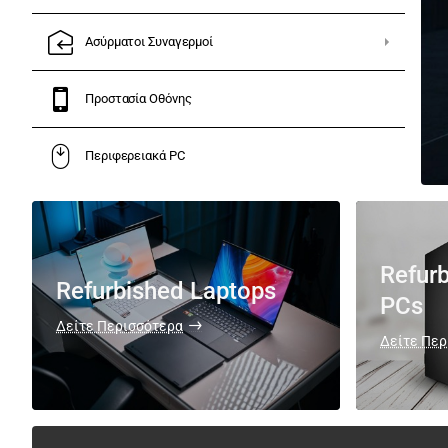
η για εργασία, εκπαίδευση
Ασύρματοι Συναγερμοί
Προστασία Οθόνης
Περιφερειακά PC
Refur
Refurbished Laptops
PCs
Δείτε Περισσότερα
Δείτε Περ