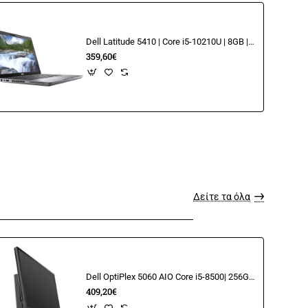
Dell Latitude 5410 | Core i5-10210U | 8GB | 256GB NVME | 14.1" FHD
359,60€
Δείτε τα όλα
Dell OptiPlex 5060 AIO Core i5-8500| 256GB SSD| 8GB | 22" FHD
409,20€