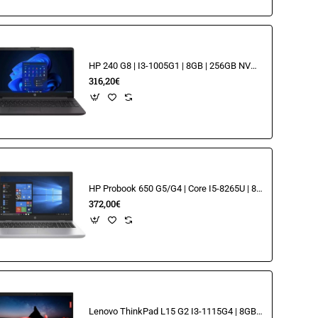
HP 240 G8 | I3-1005G1 | 8GB | 256GB NVME| 14.1" FHD
316,20€
HP Probook 650 G5/G4 | Core I5-8265U | 8GB | 256GB | 15.6" FHD
372,00€
Lenovo ThinkPad L15 G2 I3-1115G4 | 8GB | 256GB 15.6"