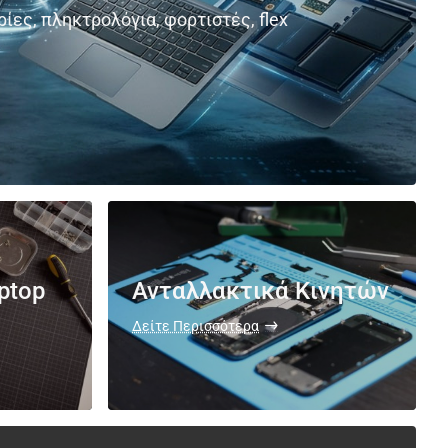
ίες, πληκτρολόγια, φορτιστές, flex
ptop
Ανταλλακτικά Κινητών
Δείτε Περισσότερα