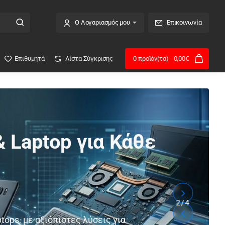
Ο Λογαριασμός μου
Επικοινωνία
Επιθυμητά
Λίστα Σύγκρισης
0 προϊόν(τα) - 0,00€
 Laptop για Κάθε
2
/
4
ops, με αξιόπιστες λύσεις για