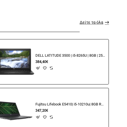
Δείτε τα όλα
DELL LATITUDE 3500 | i5-8265U | 8GB | 256GB NVME| 15.6" FHD | Ελληνικό Πληκτρολόγιο
384,40€
Fujitsu Lifebook E5410| i5-10210u| 8GB RAM | 256GB SSD M2 | 14.1" FHD
347,20€