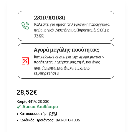
2310 901030
Καλέστε για άμεση τηλεφωνική παραγγελία,
καθημερινά, Δευτέρα με Παρασκευή, 9:00 με
17:00!
Αγορά μεγάλης ποσότητας;
Εάν ενδιαφέρεστε για την αγορά μεγάλης
ποσότητας, ζητήστε μας τιμή, και ένας
εκπρόσωπός μας θα χαρεί να σας
εξυπηρετήσει!
28,52€
Χωρίς ΦΠΑ: 23,00€
Άμεσα Διαθέσιμο
Κατασκευαστής:
OEM
Κωδικός Προϊόντος:
BAT-STC-1005