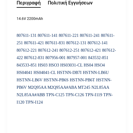
Περιγραφή
Πολιτική Εγγυήσεων
14.6V 2200mAh
807611-131 807611-141 807611-221 807611-241 807611-
251 807611-421 807611-831 807612-131 807612-141
807612-221 807612-241 807612-251 807612-421 807612-
422 807612-831 807956-001 807957-001 843532-851
843533-851 HS03 HSO3 HS03031-CL HS04 HSO4
HS04041 HS04041-CL HSTNN-DB7I HSTNN-LB6U
HSTNN-LB6V HSTNN-PB6S HSTNN-PB6T HSTNN-
PB6V M2Q95AA M2Q95AA#ABA MT245 N2L85AA
N2L85AA#ABB TPN-C125 TPN-C126 TPN-I119 TPN-
I120 TPN-I124