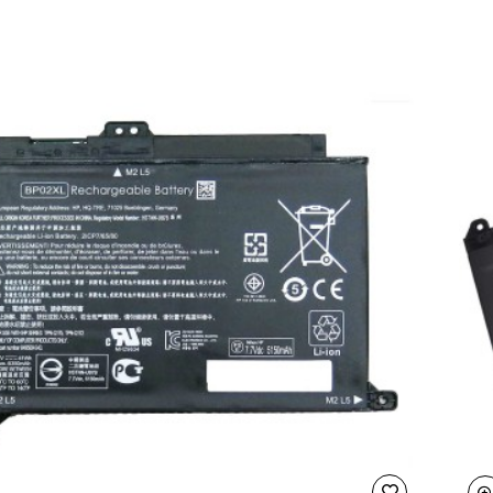
574
574
473
573
V3
E1
AS1