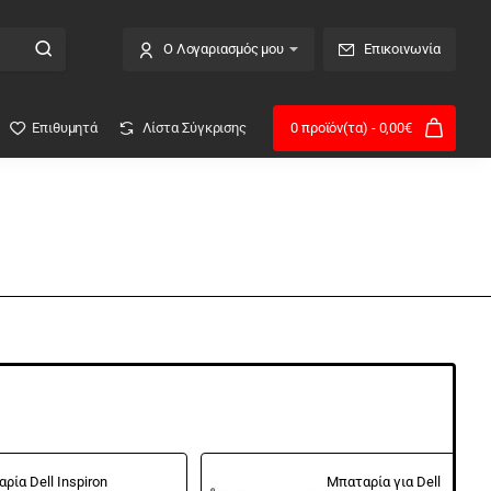
Ο Λογαριασμός μου
Επικοινωνία
Επιθυμητά
Λίστα Σύγκρισης
0 προϊόν(τα) - 0,00€
ρία Dell Inspiron
Μπαταρία για Dell