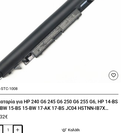
00mAh
-STC-1008
🔥 Bestseller
αταρία για HP 240 G6 245 G6 250 G6 255 G6, HP 14-BS
-BW 15-BS 15-BW 17-AK 17-BS JC04 HSTNN-IB7X
TNN-LB7W
,32€
Καλάθι
ταρία