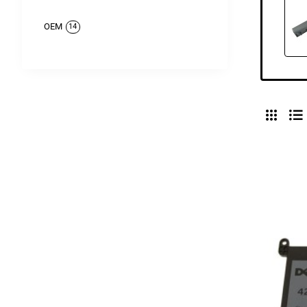
OEM
14