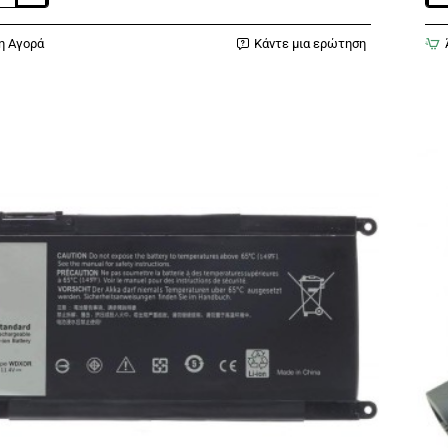
για
HP
η Αγορά
Κάντε μια ερώτηση
νο
240
S
G6
245
G6
250
G6
255
G6,
HP
14-
BS
14-
BW
15-
BS
15-
BW
17-
AK
17-
BS
JC0
HS
IB7
HS
LB