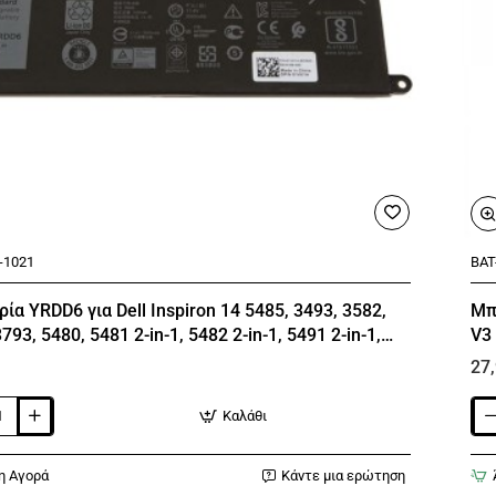
-1021
BAT
 5485, 3493, 3582,
Μπ
793, 5480, 5481 2-in-1, 5482 2-in-1, 5491 2-in-1,
V3
591 2-in-1, 5593, 5594, 7586 2-in-1 Dell Vostro
27
5481, 5581, 5590
Καλάθι
α
Μπα
για
Ace
η Αγορά
Κάντε μια ερώτηση
Asp
574