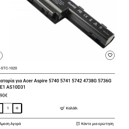
-STC-1020
αταρία για Acer Aspire 5740 5741 5742 4738G 5736G
 E1 AS10D31
,90€
Καλάθι
ταρία
r
Άμεση Αγορά
Κάντε μια ερώτηση
ire
0