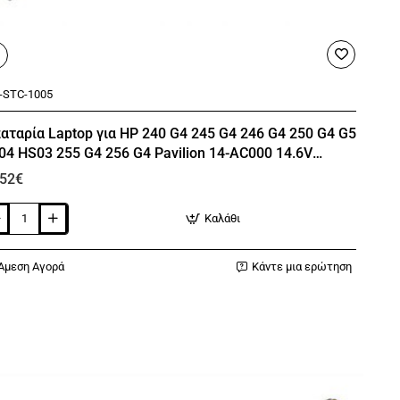
-STC-1005
🔥 Bestseller
αταρία Laptop για HP 240 G4 245 G4 246 G4 250 G4 G5
04 HS03 255 G4 256 G4 Pavilion 14-AC000 14.6V
00mAh 807956-001 HSTNN-LB6U
,52€
Καλάθι
ταρία
top
Άμεση Αγορά
Κάντε μια ερώτηση