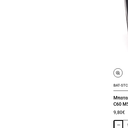
BAT-STC
Μπαταρ
C60 M
9,80€
Μπαταρί