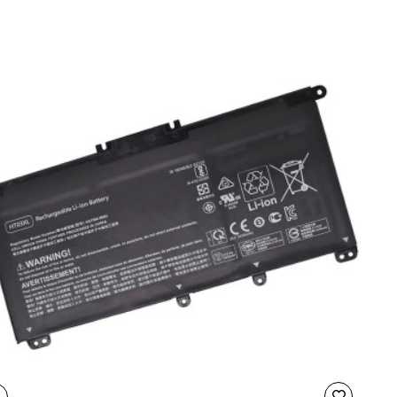
1
2
8G
6G
0D31