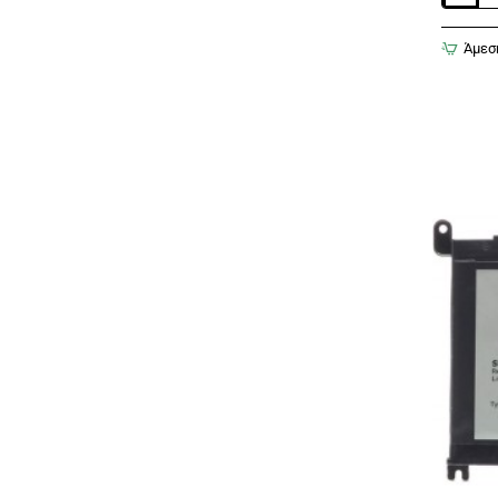
για
κινητό
Άμεσ
τηλέφω
SIEMEN
C55
A55
A60
C60
M55
MC60
S55
A52
A57
A58