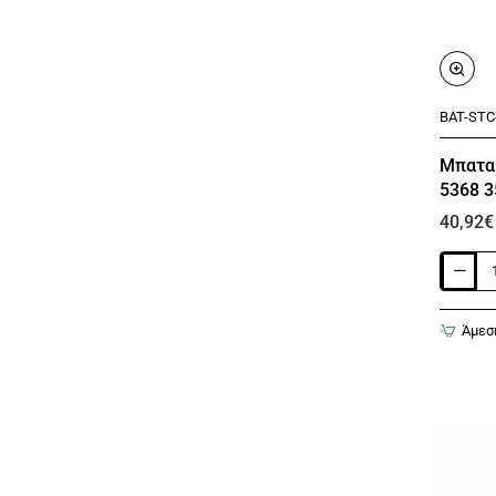
BAT-STC
Μπαταρ
5368 3
5570 5
40,92€
Μπαταρί
για
Dell
Άμεσ
WDX0R
WDXOR
P66F001
Inspiron
13
5368
3585
5378
5379
14