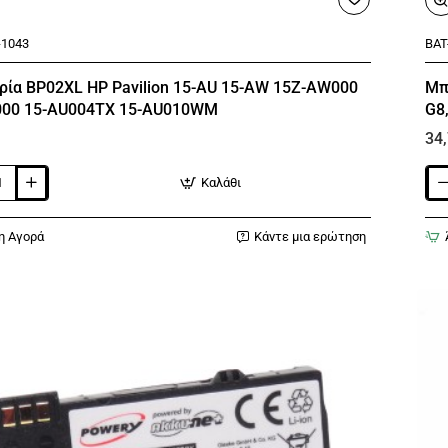
-1043
BAT
ία BP02XL HP Pavilion 15-AU 15-AW 15Z-AW000
Μπ
000 15-AU004TX 15-AU010WM
G8
34
Καλάθι
α
Μπα
για
HP
η Αγορά
Κάντε μια ερώτηση
HT0
HP
240
G7
245
G7
250
G7
255
G8,
X
HP
14
WM
15
17