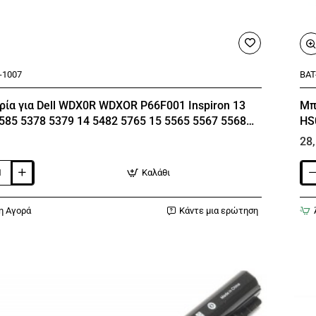
-1007
🔥 Bestseller
BAT
ία για Dell WDX0R WDXOR P66F001 Inspiron 13
Μπ
585 5378 5379 14 5482 5765 15 5565 5567 5568
HS
578 5579 7560 7570 17 5770 P75F
22
28
Καλάθι
α
Μπα
Lap
για
η Αγορά
Κάντε μια ερώτηση
HP
240
G4
245
G4
246
G4
250
G4
G5