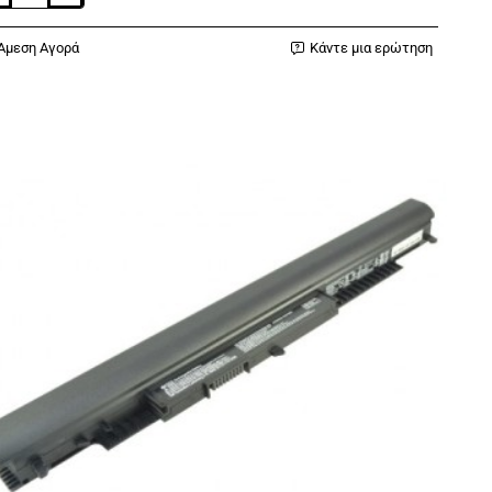
Άμεση Αγορά
Κάντε μια ερώτηση
4
TNN-
X
TNN-
7W