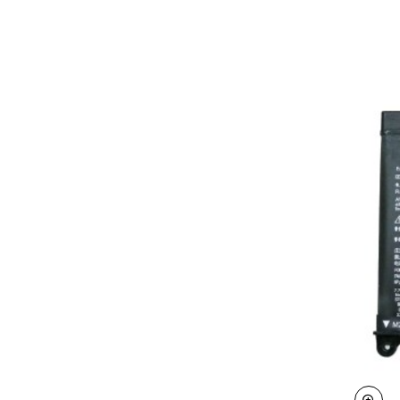
14
5485,
3493,
3582,
3593,
3793,
5480,
5481
2-
in-
1,
5482
2-
in-
1,
5491
2-
in-
1,
5590,
5591
2-
in-
1,
5593,
5594,
7586
2-