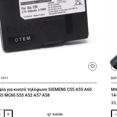
15-
CS
15-
CW
34
-1011
BAT
ία για κινητό τηλέφωνο SIEMENS C55 A55 A60
Μπ
55 MC60 S55 A52 A57 A58
14
HS
33
Καλάθι
α
Μπα